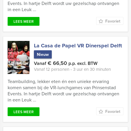
Events. In hartje Delft wordt uw gezelschap ontvangen
in een Leuk ...
Favoriet
LEES MEER
La Casa de Papel VR Dinerspel Delft
Nieuw
€ 66,50
Vanaf
p.p. excl. BTW
Vanaf 12 personen ‐ 3 uur en 30 minuten
Teambuilding, lekker eten én een unieke ervaring
komen samen bij de VR-lunchgames van Prinsenstad
Events. In hartje Delft wordt uw gezelschap ontvangen
in een Leuk ...
Favoriet
LEES MEER