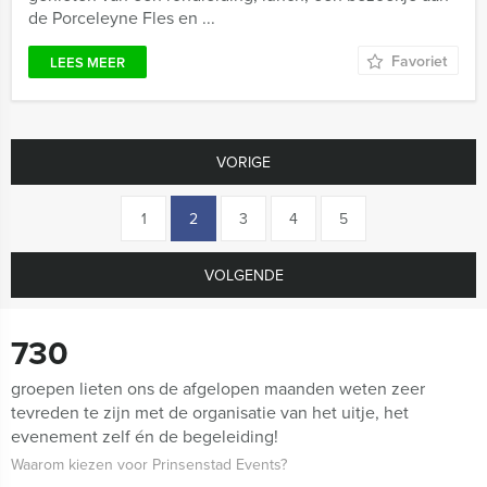
de Porceleyne Fles en ...
Favoriet
LEES MEER
VORIGE
1
2
3
4
5
VOLGENDE
730
groepen lieten ons de afgelopen maanden weten zeer
tevreden te zijn met de organisatie van het uitje, het
evenement zelf én de begeleiding!
Waarom kiezen voor Prinsenstad Events?