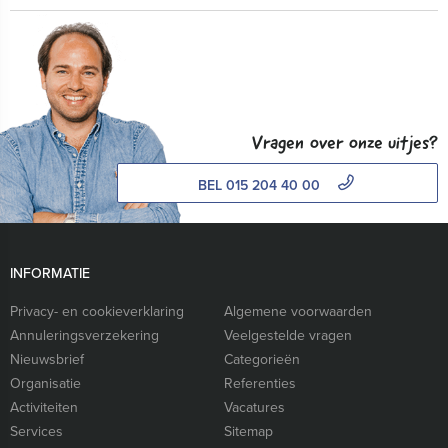
Vragen over onze uitjes?
BEL 015 204 40 00
INFORMATIE
Privacy- en cookieverklaring
Algemene voorwaarden
Annuleringsverzekering
Veelgestelde vragen
Nieuwsbrief
Categorieën
Organisatie
Referenties
Activiteiten
Vacatures
Services
Sitemap