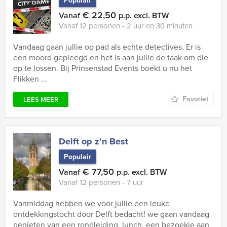
Populair
€ 22,50
Vanaf
p.p. excl. BTW
Vanaf 12 personen ‐ 2 uur en 30 minuten
Vandaag gaan jullie op pad als echte detectives. Er is
een moord gepleegd en het is aan jullie de taak om die
op te lossen. Bij Prinsenstad Events boekt u nu het
Flikken ...
Favoriet
LEES MEER
Delft op z’n Best
Populair
€ 77,50
Vanaf
p.p. excl. BTW
Vanaf 12 personen ‐ 7 uur
Vanmiddag hebben we voor jullie een leuke
ontdekkingstocht door Delft bedacht! we gaan vandaag
genieten van een rondleiding, lunch, een bezoekje aan