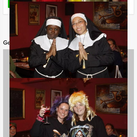
Favoriet
LEES MEER
Gerelateerde categorieën
Vrijgezellenfeest Mannen
47 uitjes