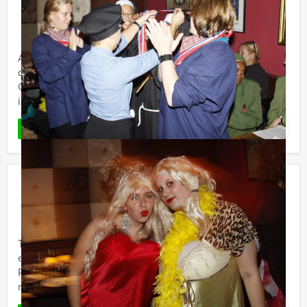
Crime City Lunch Game in Delft
€ 62,50
Vanaf
p.p. excl. BTW
Vanaf 12 personen ‐ 5 uur
Altijd al eens in de huid willen kruipen van een
doorgewinterde crimineel? Dit is jullie kans! Tijdens de
Crime City Lunch van Prinsenstad Events kunnen jullie
in groepen ...
Favoriet
LEES MEER
VR Moorddiner in Delft
€ 66,50
Vanaf
p.p. excl. BTW
Vanaf 12 personen ‐ 3 uur
Teambuilding, een heerlijk diner en een bijzondere
ervaring komen samen bij het VR Dinnergame van
Prinsenstad Events. U wordt ontvangen in een sfeervol
restaurant in het ...