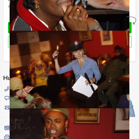
arrangement kan een extra zaalhuur worden berekend
Geheel vrijblijvend
OFFERTE AANVRAGEN
RESERVEREN
Ik heb een vraag over dit uitje
Hulp nodig bij het kiezen?
015 204 40 00
Chat met Jeroen
Stuur ons een mailtje
Bel mij terug
Bekijk printbare versie