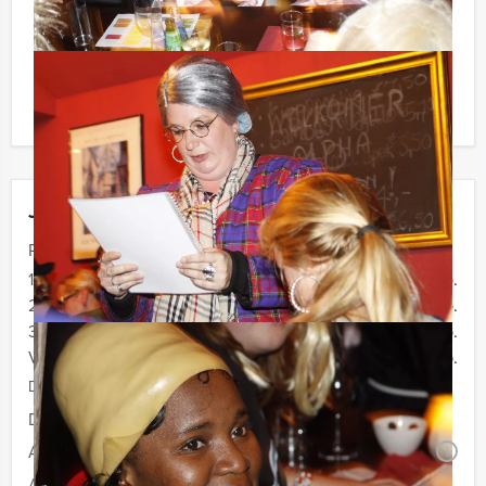
Reservering voor kleinere groepen:
Komt u niet aan het minimale aantal deelnemers voor
dit arrangement? Als u bereid bent voor het minimale
aantal te betalen, kunt u ook gewoon voor minder
personen boeken!
Jouw uitje
Prijs :
10 - 19 personen
€ 64,50 p.p.
20 - 29 personen
€ 62,50 p.p.
30 - 39 pesonen
€ 59,50 p.p.
Vanaf 40 personen
€ 56,50 p.p.
De prijzen zijn exclusief BTW
Duur:
4 uur
Aantal:
Minimaal 10 personen
i
Afhankelijk van de in overleg gekozen locatie voor uw