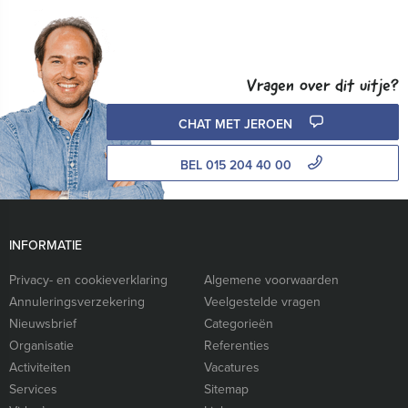
Vragen over dit uitje?
CHAT MET JEROEN
BEL 015 204 40 00
INFORMATIE
Privacy- en cookieverklaring
Algemene voorwaarden
Annuleringsverzekering
Veelgestelde vragen
Nieuwsbrief
Categorieën
Organisatie
Referenties
Activiteiten
Vacatures
Services
Sitemap