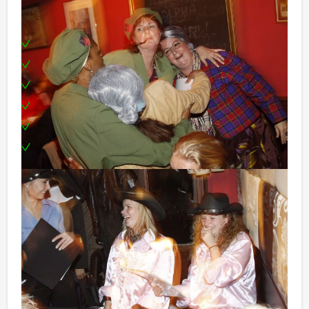
Inclusief
Uitgebreide lunch
Begeleiding door professionele acteur(s)
Kleding
Script
Prijs voor de beste speurneus!
Te boeken op uw gewenste dag en tijdstip!
Moordspeltip:
Niet telkens uw knip hoeven trekken om uw drankje af
te rekenen tijdens uw Moordspellunch? Voor € 13,50
per persoon per uur (excl. BTW) kunt u gebruikmaken
van het drankarrangement, waarbij u onbeperkt kunt
genieten van bier, fris, huiswijn, koffie en thee. Zo
komt u achteraf niet voor verrassingen te staan!