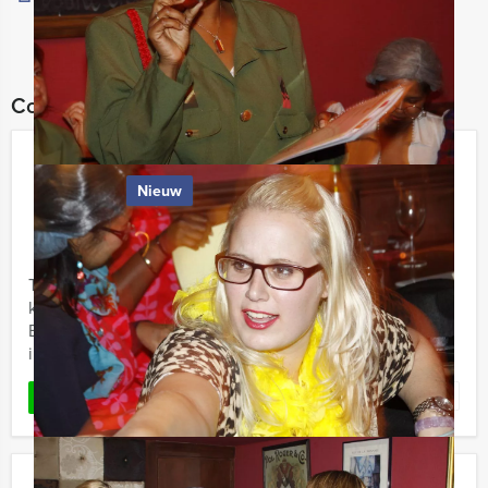
Combineer dit uitje met:
La Casa de Papel VR Dinerspel Delft
Nieuw
€ 66,50
Vanaf
p.p. excl. BTW
Vanaf 12 personen ‐ 3 uur en 30 minuten
Teambuilding, lekker eten én een unieke ervaring
komen samen bij de VR-lunchgames van Prinsenstad
Events. In hartje Delft wordt uw gezelschap ontvangen
in een Leuk ...
Favoriet
LEES MEER