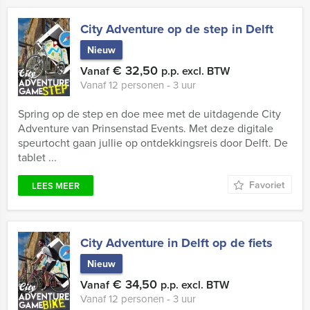
City Adventure op de step in Delft
Nieuw
€ 32,50
Vanaf
p.p. excl. BTW
Vanaf 12 personen ‐ 3 uur
Spring op de step en doe mee met de uitdagende City
Adventure van Prinsenstad Events. Met deze digitale
speurtocht gaan jullie op ontdekkingsreis door Delft. De
tablet ...
Favoriet
LEES MEER
City Adventure in Delft op de fiets
Nieuw
€ 34,50
Vanaf
p.p. excl. BTW
Vanaf 12 personen ‐ 3 uur