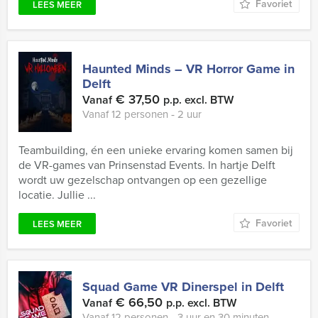
Favoriet
LEES MEER
Haunted Minds – VR Horror Game in
Delft
€ 37,50
Vanaf
p.p. excl. BTW
Vanaf 12 personen ‐ 2 uur
Teambuilding, én een unieke ervaring komen samen bij
de VR-games van Prinsenstad Events. In hartje Delft
wordt uw gezelschap ontvangen op een gezellige
locatie. Jullie ...
Favoriet
LEES MEER
Squad Game VR Dinerspel in Delft
€ 66,50
Vanaf
p.p. excl. BTW
Vanaf 12 personen ‐ 3 uur en 30 minuten