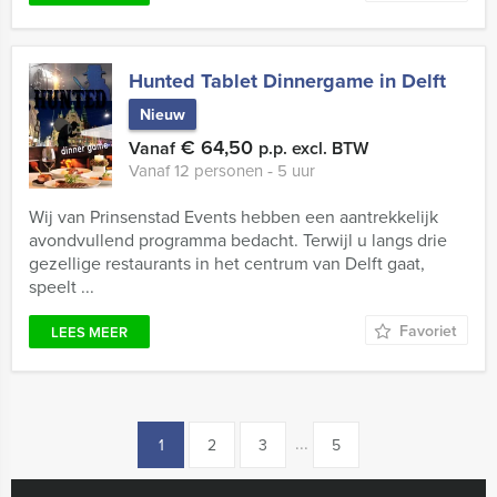
Hunted Tablet Dinnergame in Delft
Nieuw
€ 64,50
Vanaf
p.p. excl. BTW
Vanaf 12 personen ‐ 5 uur
Wij van Prinsenstad Events hebben een aantrekkelijk
avondvullend programma bedacht. Terwijl u langs drie
gezellige restaurants in het centrum van Delft gaat,
speelt ...
Favoriet
LEES MEER
...
1
2
3
5