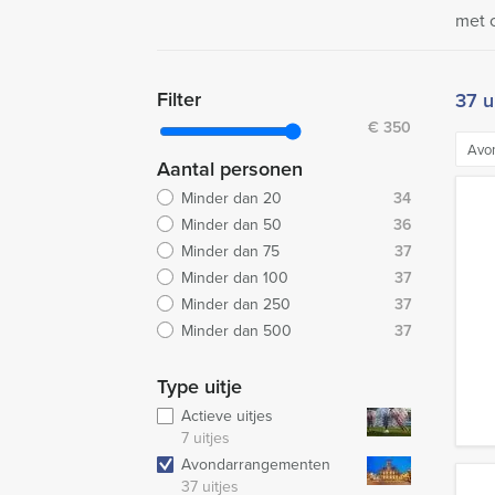
met 
Filter
37 u
€
350
Avo
Aantal personen
Minder dan 20
34
Minder dan 50
36
Minder dan 75
37
Minder dan 100
37
Minder dan 250
37
Minder dan 500
37
Type uitje
Actieve uitjes
7 uitjes
Avondarrangementen
37 uitjes