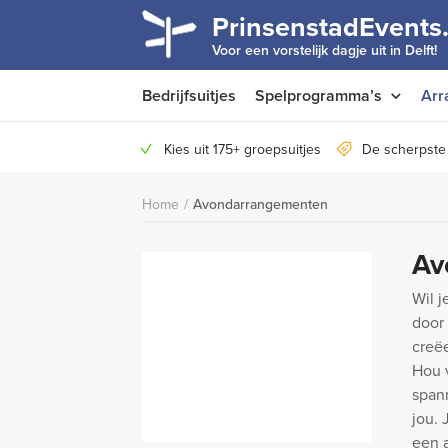
PrinsenstadEvents.
Voor een vorstelijk dagje uit in Delft!
Bedrijfsuitjes
Spelprogramma’s
Arr
Kies uit 175+ groepsuitjes
De scherpste 
Home
/
Avondarrangementen
Av
Wil j
door
creëe
Hou 
span
jou.
een a