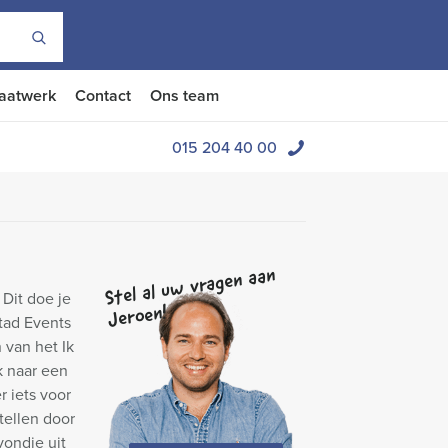
aatwerk
Contact
Ons team
015 204 40 00
Stel al uw vragen aan
 Dit doe je
Jeroen!
tad Events
 van het Ik
k naar een
r iets voor
tellen door
vondje uit