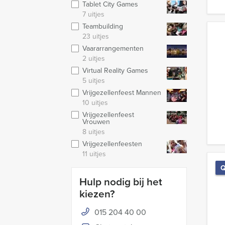
Tablet City Games
7 uitjes
Teambuilding
23 uitjes
Vaararrangementen
2 uitjes
Virtual Reality Games
5 uitjes
Vrijgezellenfeest Mannen
10 uitjes
Vrijgezellenfeest
Vrouwen
8 uitjes
Vrijgezellenfeesten
11 uitjes
Q
Hulp nodig bij het
kiezen?
015 204 40 00