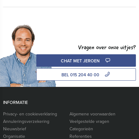
Vragen over onze uitjes?
CHAT MET JEROEN
BEL 015 204 40 00
INFORMATIE
Privacy- en cookieverklaring
Algemene voorwaarden
Annuleringsverzekering
Veelgestelde vragen
Nieuwsbrief
Categorieën
Organisatie
Referenties