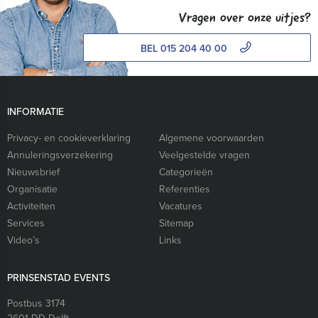
Vragen over onze uitjes?
BEL 015 204 40 00
INFORMATIE
Privacy- en cookieverklaring
Algemene voorwaarden
Annuleringsverzekering
Veelgestelde vragen
Nieuwsbrief
Categorieën
Organisatie
Referenties
Activiteiten
Vacatures
Services
Sitemap
Video’s
Links
PRINSENSTAD EVENTS
Postbus 3174