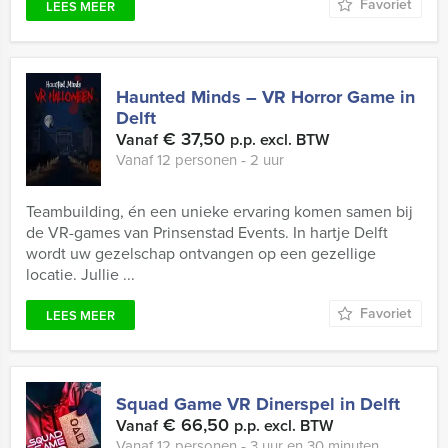
Favoriet
LEES MEER
Haunted Minds – VR Horror Game in
Delft
€ 37,50
Vanaf
p.p. excl. BTW
Vanaf 12 personen ‐ 2 uur
Teambuilding, én een unieke ervaring komen samen bij
de VR-games van Prinsenstad Events. In hartje Delft
wordt uw gezelschap ontvangen op een gezellige
locatie. Jullie ...
Favoriet
LEES MEER
Squad Game VR Dinerspel in Delft
€ 66,50
Vanaf
p.p. excl. BTW
Vanaf 12 personen ‐ 3 uur en 30 minuten