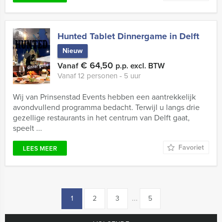
Hunted Tablet Dinnergame in Delft
Nieuw
€ 64,50
Vanaf
p.p. excl. BTW
Vanaf 12 personen ‐ 5 uur
Wij van Prinsenstad Events hebben een aantrekkelijk
avondvullend programma bedacht. Terwijl u langs drie
gezellige restaurants in het centrum van Delft gaat,
speelt ...
Favoriet
LEES MEER
...
1
2
3
5