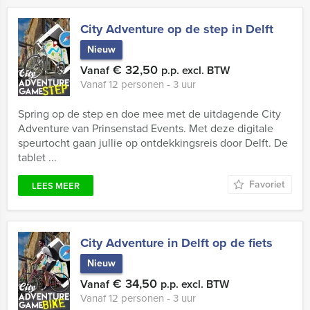
City Adventure op de step in Delft
Nieuw
€ 32,50
Vanaf
p.p. excl. BTW
Vanaf 12 personen ‐ 3 uur
Spring op de step en doe mee met de uitdagende City
Adventure van Prinsenstad Events. Met deze digitale
speurtocht gaan jullie op ontdekkingsreis door Delft. De
tablet ...
Favoriet
LEES MEER
City Adventure in Delft op de fiets
Nieuw
€ 34,50
Vanaf
p.p. excl. BTW
Vanaf 12 personen ‐ 3 uur