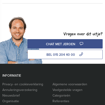
Vragen over dit uitje?
CHAT MET JEROEN
BEL 015 204 40 00
INFORMATIE
Privacy- en cookieverklaring
Algemene voorwaarden
Annuleringsverzekering
Veelgestelde vragen
Nieuwsbrief
Categorieën
Organisatie
Referenties