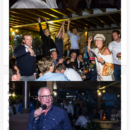
Inclusief
Feestelijke presentatie door professionele
spelmeester
Super leuke hoofdprijs voor de winnaars
Gezellige locatie in centrum van de stad
Te boeken op uw gewenste dag en tijdstip!
Jouw uitje
Prijs :
12 - 19 personen
€ 38,50 p.p.
20 - 29 personen
€ 36,50 p.p.
30 - 39 personen
€ 32,50 p.p.
Vanaf 40 personen
€ 29,50 p.p.
De prijzen zijn exclusief BTW