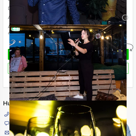
Duur:
2 uur en 30 minuten
Aantal:
Minimaal 12 personen
i
Afhankelijk van de in overleg gekozen locatie voor uw
arrangement kan een extra zaalhuur worden berekend
Geheel vrijblijvend
OFFERTE AANVRAGEN
RESERVEREN
Ik heb een vraag over dit uitje
Hulp nodig bij het kiezen?
015 204 40 00
Chat met Jeroen
Stuur ons een mailtje