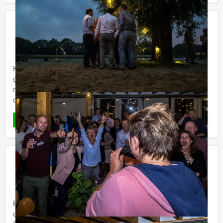
Empire City Tablet Game in Delft
€ 27,50
Vanaf
p.p. excl. BTW
Vanaf 12 personen ‐ 2 uur en 30 minuten
Kom in Delft kennis maken met de Empire City Tablet
game van Prinsenstad Events. Deze tablet game in een
modern, uitdagend en virtueel spel, waar teambuilding
centraal staat.
Favoriet
LEES MEER
Fietspuzzeltocht in Delft
€ 34,50
Vanaf
p.p. excl. BTW
Vanaf 12 personen ‐ 3 uur
Bent u een groepsuitje aan het organiseren? Geniet van
deze gezellige fietspuzzeltocht kris kras door hartje