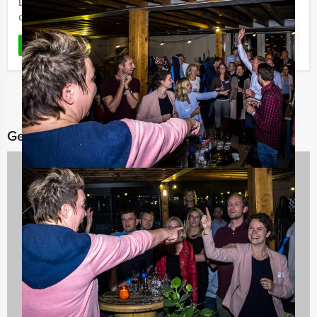
Delft en omgeving. Jullie gaan op pad in teams van
ongeveer 8 ...
Favoriet
LEES MEER
Gerelateerde categorieën
Quizzes
24 uitjes