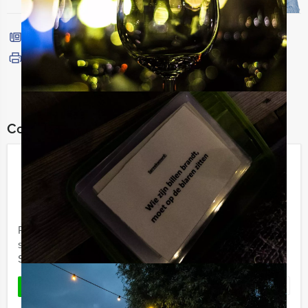
Bel mij terug
Bekijk printbare versie
Combineer dit uitje met:
Sherlock Holmes Tablet Game in
Delft
€ 27,50
Vanaf
p.p. excl. BTW
Vanaf 12 personen ‐ 2 uur en 30 minuten
Prinsenstad Events heeft een gezellig virtueel detective
spel voor jullie ontwikkeld! Jullie gaan als een echt
Sherlock Holmes team kris kras door de stad met ...
Favoriet
LEES MEER