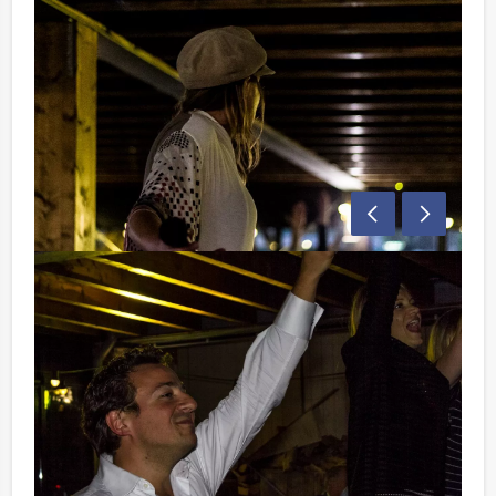
Liever spelen op uw eigen locatie?
Geen probleem! Het spel is ook uitstekend te spelen
op locatie!
Heeft u zelf een grote loods, binnentuin of grote
vergaderruimte waar u het spel graag wilt spelen?
Wij organiseren het spel waar het u het beste uitkomt!
Vraag gerust een van onze medewerkers naar de
mogelijkheden!