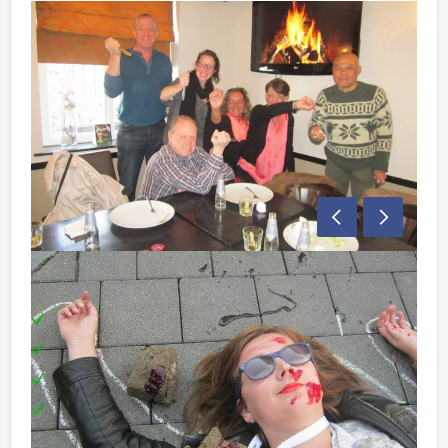
Inclusief:
Enthousiaste begeleiding
Spelbenodigdheden
Een welverdiende drankje na afloop
Te boeken op de door jullie gewenste dag en
tijdstip