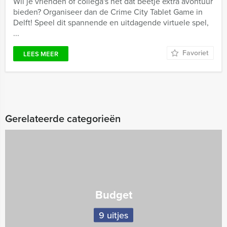
Wil je vrienden of collega's net dat beetje extra avontuur
bieden? Organiseer dan de Crime City Tablet Game in
Delft! Speel dit spannende en uitdagende virtuele spel,
...
Favoriet
LEES MEER
Gerelateerde categorieën
Budget
9 uitjes