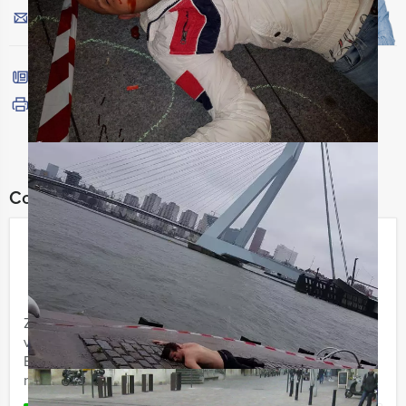
Stuur ons een mailtje
Bel mij terug
Bekijk printbare versie
Combineer dit uitje met:
Lunch – Crime City – Borrel in Delft
€ 54,50
p.p. excl. BTW
Vanaf 12 personen ‐ 4 uur
Zijn jullie op zoek naar een afdelingsuitje, of een
vriendenuitje? Bij de Lunch – Crime City Game –
Borrel van Prinsenstad Events in Delft hebben jullie een
middag ...