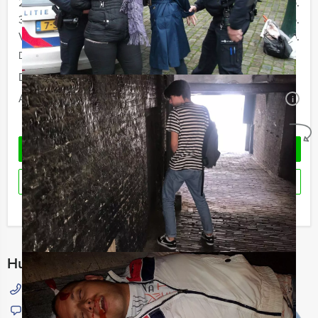
20 - 29 personen
€ 27,50 p.p.
30 - 39 personen
€ 24,50 p.p.
Vanaf 40 personen
€ 22,50 p.p.
De prijzen zijn exclusief BTW
Duur:
2 uur en 30 minuten
Aantal:
Minimaal 12 personen
i
Geheel vrijblijvend
OFFERTE AANVRAGEN
RESERVEREN
Ik heb een vraag over dit uitje
Hulp nodig bij het kiezen?
015 204 40 00
Chat met Jeroen