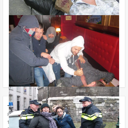
Tip:
Uiteraard is dit uitje uitstekend te combineren met een
heerlijke lunch vooraf of een uitgebreid diner na
afloop. U kunt dit spel ook combineren met andere
spelprogramma’s. Informeer naar de mogelijkheden!
Reservering voor kleinere groepen:
Komt u niet aan het minimale aantal deelnemers voor
dit arrangement? Als u bereid bent voor het minimale
aantal te betalen, kunt u ook gewoon voor minder
personen boeken!
Jouw uitje
Prijs :
12 - 19 personen
€ 29,50 p.p.