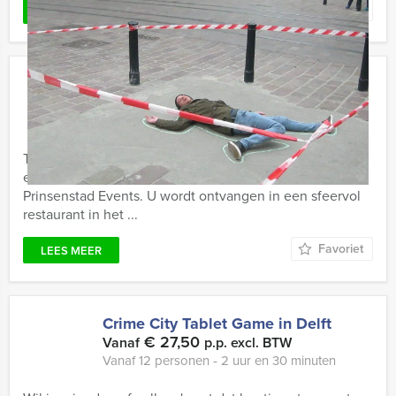
Favoriet
LEES MEER
VR Moordlunch in Delft
€ 57,50
Vanaf
p.p. excl. BTW
Vanaf 12 personen ‐ 3 uur
Teambuilding, een heerlijke lunch en een bijzondere
ervaring komen samen bij het VR Lunchgame van
Prinsenstad Events. U wordt ontvangen in een sfeervol
restaurant in het ...
Favoriet
LEES MEER
Crime City Tablet Game in Delft
€ 27,50
Vanaf
p.p. excl. BTW
Vanaf 12 personen ‐ 2 uur en 30 minuten