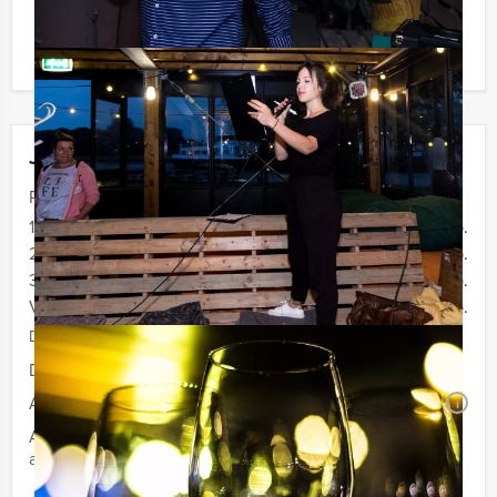
Komt u niet aan het minimale aantal deelnemers? Als u
bereid bent voor het minimale aantal te betalen, kunt u
ook gewoon voor minder personen boeken!
Jouw uitje
Prijs :
12 - 19 personen
€ 72,50 p.p.
20 - 29 personen
€ 69,50 p.p.
30 - 39 personen
€ 66,50 p.p.
Vanaf 40 personen
€ 64,50 p.p.
De prijzen zijn exclusief BTW
Duur:
4 uur
Aantal:
Minimaal 12 personen
i
Afhankelijk van de in overleg gekozen locatie voor uw
arrangement kan een extra zaalhuur worden berekend
Geheel vrijblijvend