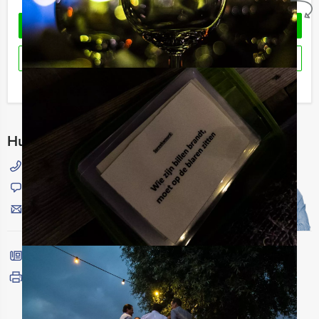
OFFERTE AANVRAGEN
RESERVEREN
Ik heb een vraag over dit uitje
Hulp nodig bij het kiezen?
015 204 40 00
Chat met Jeroen
Stuur ons een mailtje
Bel mij terug
Bekijk printbare versie