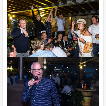
Inclusief:
Een enthousiaste quizmaster
Een uitgebreid 3-gangen diner
Toplocatie in centrum van Delft
Een Ranking The Stars hoofdprijs voor de winnaars
Te boeken op uw gewenste dag en tijdstip!
Tip:
Niet telkens uw knip hoeven trekken om uw drankje af
te rekenen? Voor € 13,50 per persoon per uur (excl.
BTW) kunt u gebruikmaken van het drankarrangement,
waarbij u onbeperkt kunt genieten van bier, fris,
huiswijn, koffie en thee. Zo komt u ook achteraf niet
voor verrassingen te staan!
Reservering voor kleinere groepen: