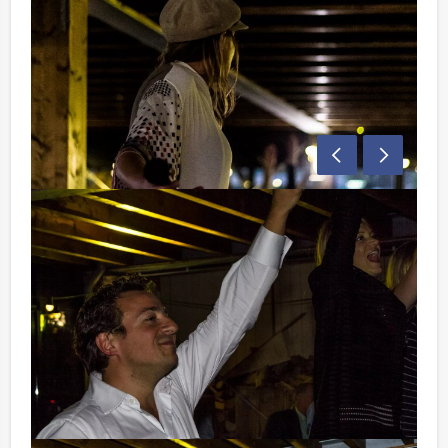
Dat is natuurlijk nog niet alles, want tussen de
verschillende spelrondes door krijgen jullie een
heerlijk drie gangen diner geserveerd. Om je vingers
bij af te likken!
Aan het einde van de avond zullen wij het team dat de
anderen het beste kan inschatten de Ranking the Stars
hoofdprijs overhandigen.
Veel plezier!