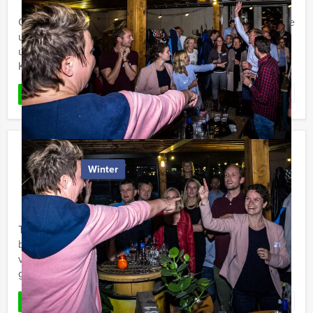
Op zoek naar een groepsuitje met vrienden of een dagje
uit met collega's dat bol staat van avontuur, leuke
uitdagingen en de noodzakelijke teambuilding? De
Kolonisten van ...
Favoriet
LEES MEER
Old Delft
Winter
€ 22,50
Vanaf
p.p. excl. BTW
Vanaf 12 personen ‐ 2 uur en 30 minuten
Tijdens deze 'Old' Speurtocht van Prinsenstad Events
bezoeken jullie de oudste delen van Delft. Aan de hand
van verschillende vragen beleven jullie de rijke
geschiedenis ...
Favoriet
LEES MEER