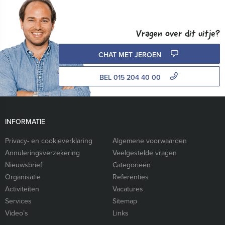
Vragen over dit uitje?
CHAT MET JEROEN
BEL 015 204 40 00
INFORMATIE
Privacy- en cookieverklaring
Algemene voorwaarden
Annuleringsverzekering
Veelgestelde vragen
Nieuwsbrief
Categorieën
Organisatie
Referenties
Activiteiten
Vacatures
Services
Sitemap
Video’s
Links