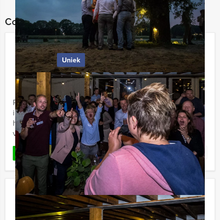
Combineer dit uitje met:
The Hangover Tablet Game in Delft
Uniek
€ 27,50
Vanaf
p.p. excl. BTW
Vanaf 10 personen ‐ 2 uur en 30 minuten
Prinsenstad Events biedt een uniek vrijgezellenfeestje
in Delft, gebaseerd op de gelijknamige film. Wij hebben
het natuurlijk over The Hangover Tablet Game, een
virtueel ...
Favoriet
LEES MEER
Kolonisten Tablet Game in Delft
€ 27,50
Vanaf
p.p. excl. BTW
Vanaf 12 personen ‐ 2 uur en 30 minuten