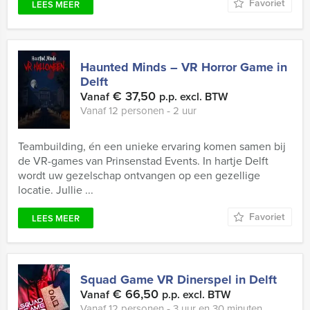
Favoriet
LEES MEER
Haunted Minds – VR Horror Game in
Delft
€ 37,50
Vanaf
p.p. excl. BTW
Vanaf 12 personen ‐ 2 uur
Teambuilding, én een unieke ervaring komen samen bij
de VR-games van Prinsenstad Events. In hartje Delft
wordt uw gezelschap ontvangen op een gezellige
locatie. Jullie ...
Favoriet
LEES MEER
Squad Game VR Dinerspel in Delft
€ 66,50
Vanaf
p.p. excl. BTW
Vanaf 12 personen ‐ 3 uur en 30 minuten