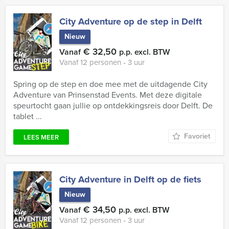
City Adventure op de step in Delft
Nieuw
€ 32,50
Vanaf
p.p. excl. BTW
Vanaf 12 personen ‐ 3 uur
Spring op de step en doe mee met de uitdagende City
Adventure van Prinsenstad Events. Met deze digitale
speurtocht gaan jullie op ontdekkingsreis door Delft. De
tablet ...
Favoriet
LEES MEER
City Adventure in Delft op de fiets
Nieuw
€ 34,50
Vanaf
p.p. excl. BTW
Vanaf 12 personen ‐ 3 uur