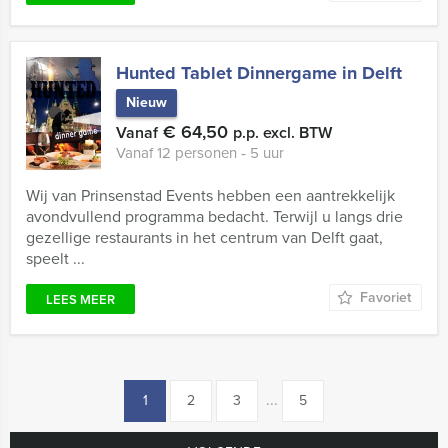
Hunted Tablet Dinnergame in Delft
Nieuw
€ 64,50
Vanaf
p.p. excl. BTW
Vanaf 12 personen ‐ 5 uur
Wij van Prinsenstad Events hebben een aantrekkelijk
avondvullend programma bedacht. Terwijl u langs drie
gezellige restaurants in het centrum van Delft gaat,
speelt ...
Favoriet
LEES MEER
...
1
2
3
5