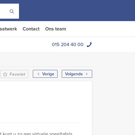
aatwerk
Contact
Ons team
015 204 40 00
Vorige
Volgende
Favoriet
t kunt u zo aan virtuele speeltafels