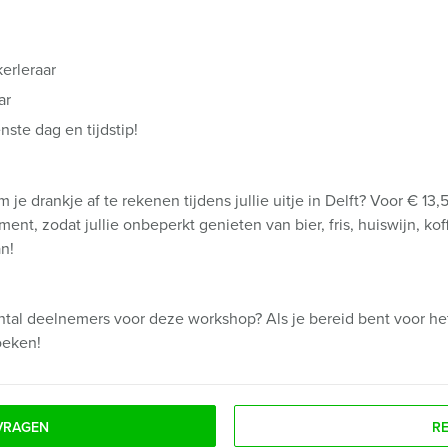
erleraar
ar
ste dag en tijdstip!
 je drankje af te rekenen tijdens jullie uitje in Delft? Voor € 13
nt, zodat jullie onbeperkt genieten van bier, fris, huiswijn, kof
an!
ntal deelnemers voor deze workshop? Als je bereid bent voor het
oeken!
VRAGEN
R