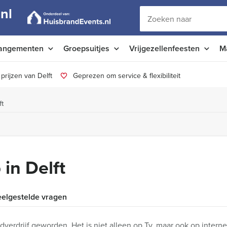
nl
angementen
Groepsuitjes
Vrijgezellenfeesten
M
prijzen van Delft
Geprezen om service & flexibiliteit
ft
in Delft
elgestelde vragen
ijdverdrijf geworden. Het is niet alleen op Tv, maar ook op interne