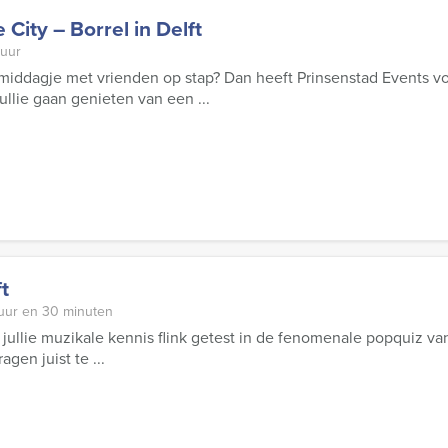
City – Borrel in Delft
 uur
n middagje met vrienden op stap? Dan heeft Prinsenstad Events 
ullie gaan genieten van een ...
t
 uur en 30 minuten
t jullie muzikale kennis flink getest in de fenomenale popquiz v
gen juist te ...