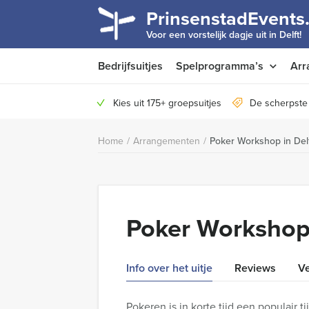
PrinsenstadEvents.
Voor een vorstelijk dagje uit in Delft!
Bedrijfsuitjes
Spelprogramma’s
Arr
Kies uit 175+ groepsuitjes
De scherpste 
Home
/
Arrangementen
/
Poker Workshop in Del
Poker Workshop 
Info over het uitje
Reviews
Ve
Pokeren is in korte tijd een populair t