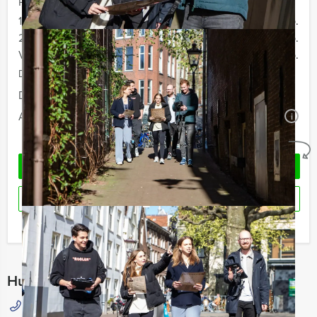
Prijs :
12- 19 personen
€ 59,50 p.p.
20 - 29 personen
€ 56,50 p.p.
Vanaf 30 personen
€ 54,50 p.p.
De prijzen zijn exclusief BTW
Duur:
4 uur
Aantal:
Minimaal 12 personen
i
Geheel vrijblijvend
OFFERTE AANVRAGEN
RESERVEREN
Ik heb een vraag over dit uitje
Hulp nodig bij het kiezen?
015 204 40 00