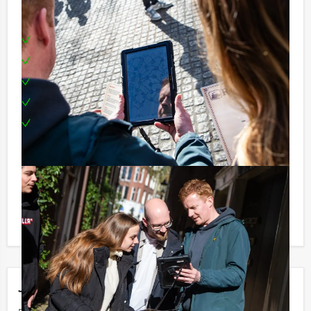
Inclusief:
Heerlijke lunch in een restaurant naar keuze
Enthousiaste begeleiding
GPS Tablets en portofoons
1 uur onbeperkt bier, fris, huiswijn, koffie en thee
Te boeken op uw gewenste dag en tijdstip!
Reservering voor kleinere groepen:
Komt u niet aan het minimale aantal deelnemers voor
dit dagarrangement? Als u bereid bent voor het
minimale aantal te betalen, kunt u ook gewoon voor
minder personen boeken!
Jouw uitje