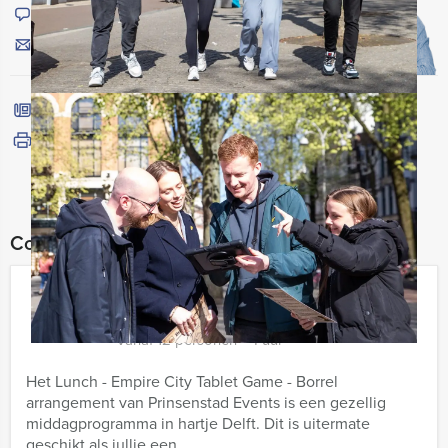
Chat met Jeroen
Stuur ons een mailtje
Bel mij terug
Bekijk printbare versie
Combineer dit uitje met:
Lunch – Empire City Game – Borrel
€ 54,50
Vanaf
p.p. excl. BTW
Vanaf 12 personen ‐ 4 uur
Het Lunch - Empire City Tablet Game - Borrel
arrangement van Prinsenstad Events is een gezellig
middagprogramma in hartje Delft. Dit is uitermate
geschikt als jullie een ...