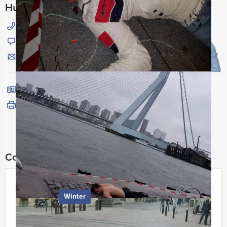
Hulp nodig bij het kiezen?
015 204 40 00
Chat met Jeroen
Stuur ons een mailtje
Bel mij terug
Bekijk printbare versie
Combineer dit uitje met:
Old Delft
Winter
€ 22,50
Vanaf
p.p. excl. BTW
Vanaf 12 personen ‐ 2 uur en 30 minuten