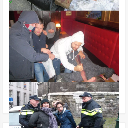
Te boeken op de door jullie gewenste dag en
tijdstip
Optioneel:
Niet telkens uw knip hoeven trekken om uw drankje af
te rekenen? Voor € 13,50 per persoon per uur (excl.
BTW) kunt u gebruikmaken van het drankarrangement,
waarbij u onbeperkt kunt genieten van bier, fris,
huiswijn, koffie en thee. En...zo komt u ook achteraf
niet voor verrassingen te staan!
Reservering voor kleinere groepen:
Komt u niet aan het minimale aantal deelnemers voor
dit arrangement? Als u bereid bent voor het minimale
aantal te betalen, kunt u ook gewoon voor minder
personen boeken!