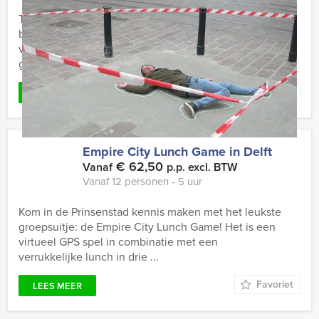
Tijdens deze 'Old' Speurtocht van Prinsenstad Events
bezoeken jullie de oudste delen van Delft. Aan de hand
van verschillende vragen beleven jullie de rijke
geschiedenis ...
Favoriet
LEES MEER
Empire City Lunch Game in Delft
€ 62,50
Vanaf
p.p. excl. BTW
Vanaf 12 personen ‐ 5 uur
Kom in de Prinsenstad kennis maken met het leukste
groepsuitje: de Empire City Lunch Game! Het is een
virtueel GPS spel in combinatie met een
verrukkelijke lunch in drie ...
Favoriet
LEES MEER