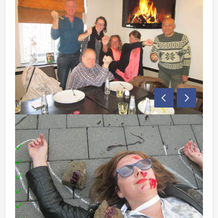
Inclusief:
Gezellige begeleiding
3-gangen lunch in drie verschillende restaurants
Spelbenodigdheden
Teambuilding
Leuke prijs voor de winnende speurneuzen