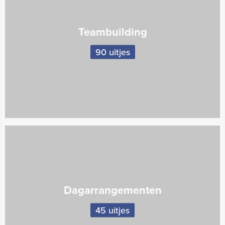
Teambuilding
90 uitjes
Dagarrangementen
45 uitjes