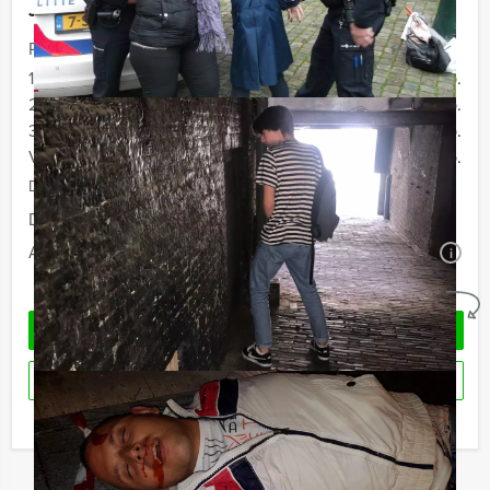
Jouw uitje
Prijs :
12 - 19 personen
€ 59,50 p.p.
20 - 29 personen
€ 56,50 p.p.
30 - 39 personen
€ 54,50 p.p.
Vanaf 40 personen
€ 52,50 p.p.
De prijzen zijn exclusief BTW
Duur:
5 uur
Aantal:
Minimaal 12 personen
i
Geheel vrijblijvend
OFFERTE AANVRAGEN
RESERVEREN
Ik heb een vraag over dit uitje