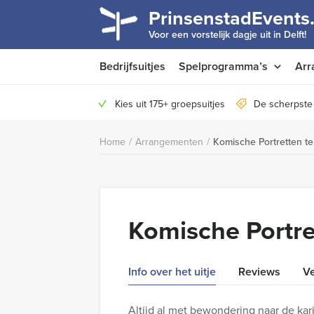
PrinsenstadEvents.
Voor een vorstelijk dagje uit in Delft!
Bedrijfsuitjes
Spelprogramma’s
Arr
Kies uit 175+ groepsuitjes
De scherpste 
Home
/
Arrangementen
/
Komische Portretten te
Komische Portre
Info over het uitje
Reviews
Ve
Altijd al met bewondering naar de kar