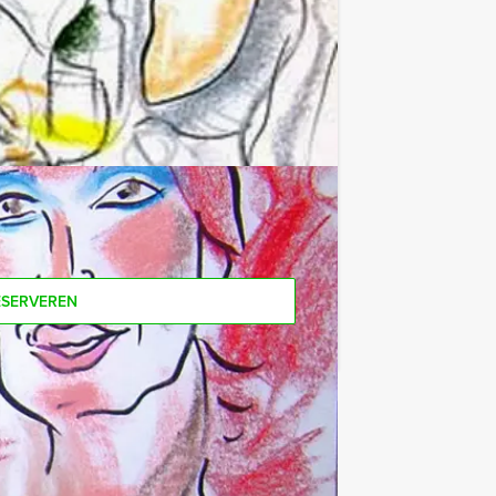
(excl. BTW) kunt u gebruikmaken van
zo komt u ook achteraf niet voor
male aantal te betalen, kunt u ook
ESERVEREN