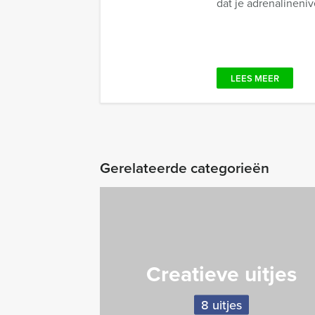
dat je adrenalineni
LEES MEER
Gerelateerde categorieën
Creatieve uitjes
8 uitjes