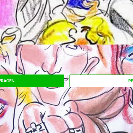
om uw drankje af te rekenen? Voor € 13,50 per persoon per uur 
rkt kunt genieten van bier, fris, huiswijn, koffie en thee. En… 
n:
eelnemers voor dit arrangement? Als u bereid bent voor het mini
n!
VRAGEN
R