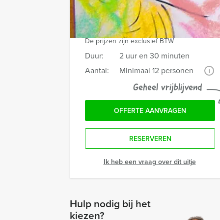
Prijs :
12 - 24 personen
€ 49,50 p.p.
Vanaf 25 personen
€ 47,50 p.p.
De prijzen zijn exclusief BTW
Duur:
2 uur en 30 minuten
Aantal:
Minimaal 12 personen
i
Geheel vrijblijvend
OFFERTE AANVRAGEN
RESERVEREN
Ik heb een vraag over dit uitje
Hulp nodig bij het
kiezen?