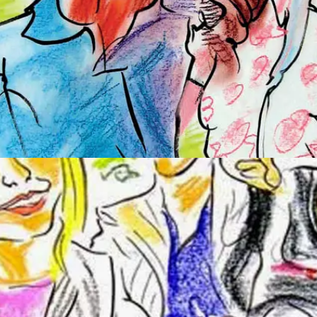
ekenaar
e dag!