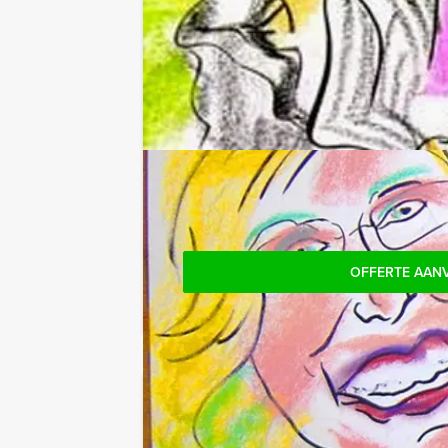
Tip:
Niet telkens uw knip hoeven trekken 
het drankarrangement, waarbij u onbepe
verrassingen te staan!
Reservering voor kleinere groepe
Komt u niet aan het minimale aantal d
gewoon voor minder personen boeke
OFFERTE AAN
Jouw uitje