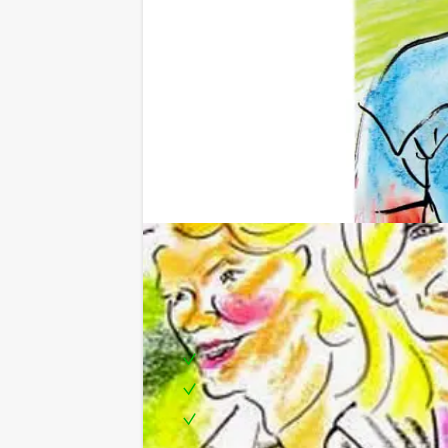
Inclusief:
Professionele Komische Portret t
Locatie in het centrum van Delft
Te boeken op de door u gewenst