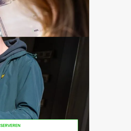
a afloop. Jullie kunnen dit spel ook
ijke variant: ‘The Wedding Planner'.
t minimale aantal te betalen, kan je
ESERVEREN