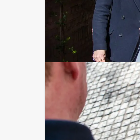
Om het spel nog iets sensationeler te
tegen. Het gaat bijvoorbeeld om je e
Wij hopen van harte dat jullie ervoor
genot van een welverdiend drankje.
Inclusief: