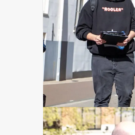
RESERVEREN
Ik heb een vraag over dit uitje
Hulp nodig bij het
kiezen?
015 204 40 00
Chat met Jeroen
Stuur ons een mailtje
Bel mij terug
Bekijk printbare versie
Combineer dit uitje met: