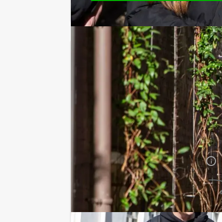
Jouw uitje
Prijs :
10 - 14 personen
€ 32,50 p.p.
15 - 19 personen
€ 29,50 p.p.
Vanaf personen
€ 27,50 p.p.
De prijzen zijn exclusief BTW
Duur:
2 uur en 30 minuten
Aantal:
Minimaal 10 personen
i
Geheel vrijblijvend
OFFERTE AANVRAGEN