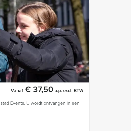
€ 54,50
p.p. excl. BTW
ime City Game – Borrel van Prinsenstad
Favoriet
€ 37,50
Vanaf
p.p. excl. BTW
stad Events. U wordt ontvangen in een