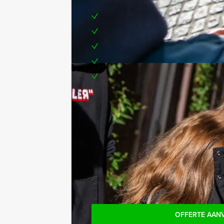
Enthousiaste begeleiding
1 drankje (bier, fris, huiswijn, koff
Een smartphone per team
Een prijs voor het winnende tea
Te boeken op de door jullie gewen
Tip:
Uiteraard is dit uitje uitstekend te c
combineren met andere spelprogramma'
Reservering voor kleinere groepe
Komen jullie niet aan het minimale aa
ook gewoon voor minder personen b
OFFERTE AAN