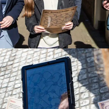
 maken zijn er extra virtuele personages aan het spel toegevoeg
x en moeder van je aanstaande, maar ook de stipper van gistera
 zorgen dat het huwelijk gered wordt. Na afloop wordt het best