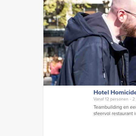
Lunch – Crime C
Vanaf 12 personen ‐ 4
Zijn jullie op zoek 
Events in Delft hebb
LEES MEER
Hotel Homicid
Vanaf 12 personen ‐ 2
Teambuilding en ee
sfeervol restaurant 