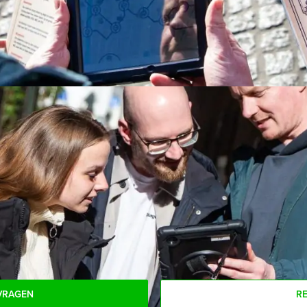
ie of thee)
m
ste dag en tijdstip!
ombineren met een heerlijke lunch vooraf of een uitgebreid diner n
s. Informeer naar de mogelijkheden! Er bestaat ook een vrouwel
n:
ntal deelnemers voor dit arrangement? Als je bereid bent voor he
oeken!
VRAGEN
R