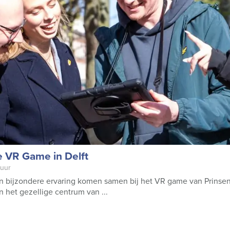
ity – Borrel in Delft
 uur
naar een afdelingsuitje, of een vriendenuitje? Bij de Lunch – Cr
en jullie een middag ...
e VR Game in Delft
 uur
n bijzondere ervaring komen samen bij het VR game van Prinsen
in het gezellige centrum van ...