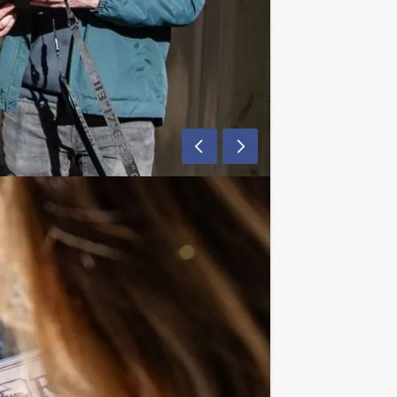
d. Deze personages kom je liever niet
vond kan je nog tegen komen.
e team bekend gemaakt, onder het