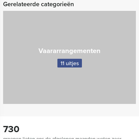
Gerelateerde categorieën
Vaararrangementen
11 uitjes
730
groepen lieten ons de afgelopen maanden weten zeer