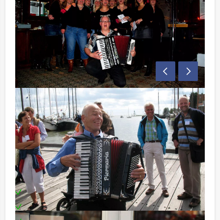
Boot informatie:
In Delft wordt gebruik gemaakt van open boten, die bij
slecht weer met een dik zeil overdekt kunnen worden.
voor een gesloten boot wordt een meerprijs in
rekening gebracht.
Inclusief:
Accordeonist
Tekstboekjes