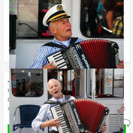
Boothuur
Te boeken op uw gewenste dag en tijdstip!
Reservering voor kleinere groepen:
Komt u niet aan het minimale aantal deelnemers voor
dit vaararrangement? Als u bereid bent voor het
minimale aantal te betalen, kunt u ook gewoon voor
minder personen boeken!
Jouw uitje
Prijs:
Vanaf
€ 59,50 p.p. excl. BTW
Duur:
1 uur en 30 minuten
Aantal:
Minimaal 20 personen
i
Geheel vrijblijvend
OFFERTE AANVRAGEN