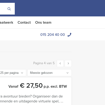
aatwerk
Contact
Ons team
015 204 40 00
Pagina 4 van 5
€ 27,50
Vanaf
p.p. excl. BTW
xtra avontuur bieden? Organiseer dan de
annende en uitdagende virtuele spel, ...