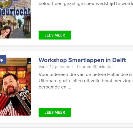
belooft een gezellige speurwedstrijd te worden
LEES MEER
Workshop Smartlappen in Delft
ip
Vanaf 12 personen ‐ 1 uur en 30 minuten
Voor iedereen die van de betere Hollandse sm
Uiteraard gaat u allen uit volle borst meezin
beroemde en ...
LEES MEER