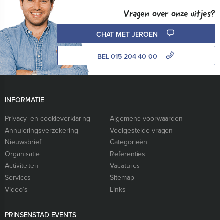
Vragen over onze uitjes?
CHAT MET JEROEN
BEL 015 204 40 00
INFORMATIE
Privacy- en cookieverklaring
Algemene voorwaarden
Annuleringsverzekering
Veelgestelde vragen
Nieuwsbrief
Categorieën
Organisatie
Referenties
Activiteiten
Vacatures
Services
Sitemap
Video’s
Links
PRINSENSTAD EVENTS